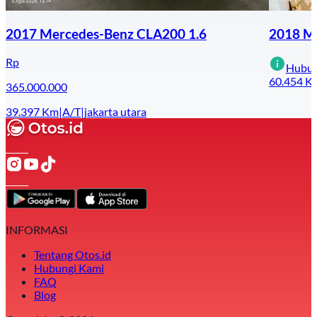
2017 Mercedes-Benz CLA200 1.6
2018 Me
Rp
Hubun
60.454
K
365.000.000
39.397
Km
|
A/T
|
jakarta utara
INFORMASI
Tentang Otos.id
Hubungi Kami
FAQ
Blog