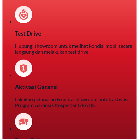
Test Drive
Hubungi showroom untuk melihat kondisi mobil secara
langsung dan melakukan test drive.
Aktivasi Garansi
Lakukan pelunasan & minta showroom untuk aktivasi
Program Garansi Otospector GRATIS.