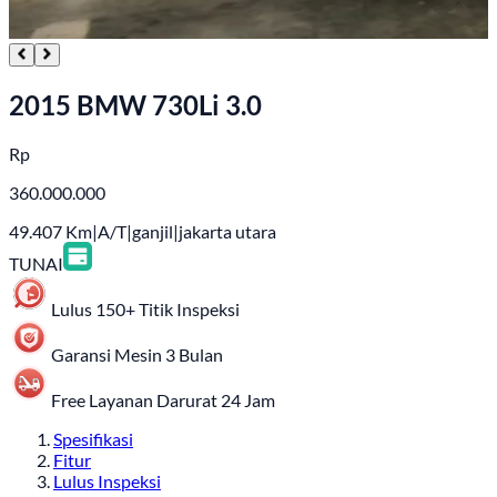
2015 BMW 730Li 3.0
Rp
360.000.000
49.407
Km
|
A/T
|
ganjil
|
jakarta utara
TUNAI
Lulus 150+ Titik Inspeksi
Garansi Mesin 3 Bulan
Free Layanan Darurat 24 Jam
Spesifikasi
Fitur
Lulus Inspeksi