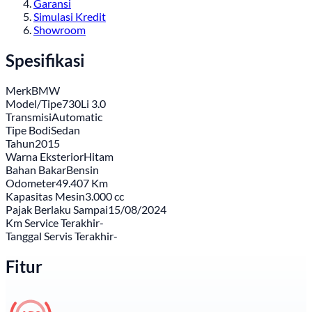
Garansi
Simulasi Kredit
Showroom
Spesifikasi
Merk
BMW
Model/Tipe
730Li 3.0
Transmisi
Automatic
Tipe Bodi
Sedan
Tahun
2015
Warna Eksterior
Hitam
Bahan Bakar
Bensin
Odometer
49.407 Km
Kapasitas Mesin
3.000 cc
Pajak Berlaku Sampai
15/08/2024
Km Service Terakhir
-
Tanggal Servis Terakhir
-
Fitur