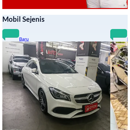
Mobil Sejenis
Baru
B