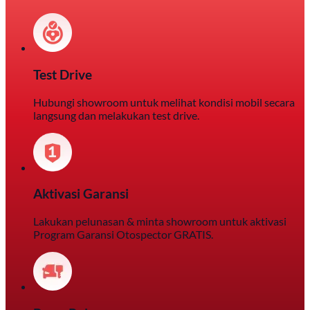
Test Drive
Hubungi showroom untuk melihat kondisi mobil secara
langsung dan melakukan test drive.
Aktivasi Garansi
Lakukan pelunasan & minta showroom untuk aktivasi
Program Garansi Otospector GRATIS.