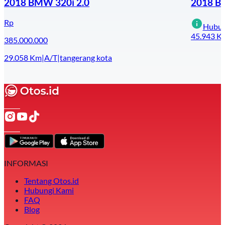
2018 BMW 320i 2.0
2018 B
Rp
Hubun
45.943
K
385.000.000
29.058
Km
|
A/T
|
tangerang kota
INFORMASI
Tentang Otos.id
Hubungi Kami
FAQ
Blog