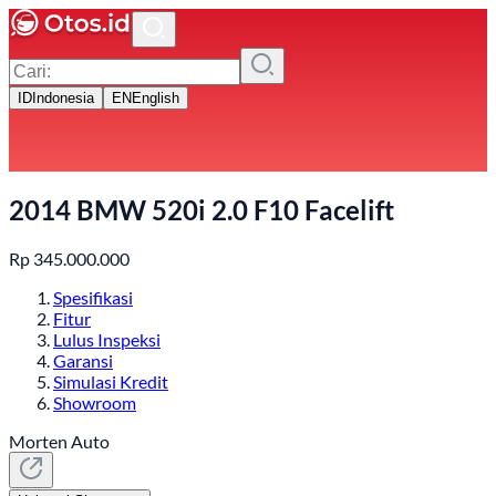
ID
Indonesia
EN
English
2014 BMW 520i 2.0 F10 Facelift
Rp
345.000.000
Spesifikasi
Fitur
Lulus Inspeksi
Garansi
Simulasi Kredit
Showroom
Morten Auto