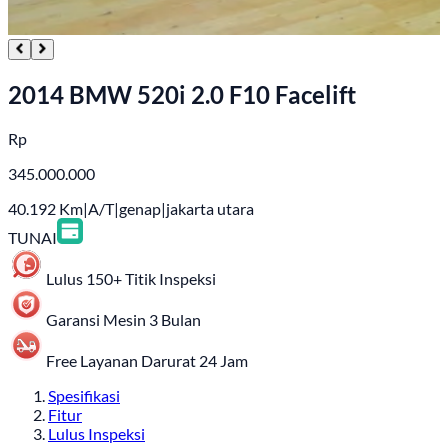
2014 BMW 520i 2.0 F10 Facelift
Rp
345.000.000
40.192
Km
|
A/T
|
genap
|
jakarta utara
TUNAI
Lulus 150+ Titik Inspeksi
Garansi Mesin 3 Bulan
Free Layanan Darurat 24 Jam
Spesifikasi
Fitur
Lulus Inspeksi