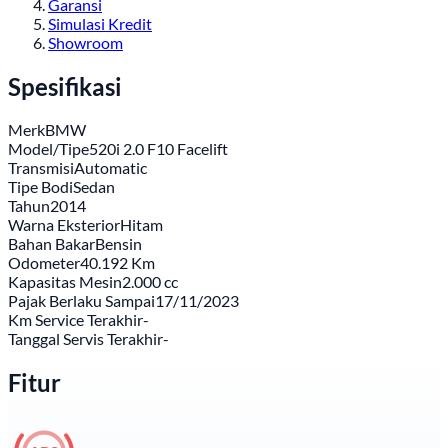
Garansi
Simulasi Kredit
Showroom
Spesifikasi
Merk
BMW
Model/Tipe
520i 2.0 F10 Facelift
Transmisi
Automatic
Tipe Bodi
Sedan
Tahun
2014
Warna Eksterior
Hitam
Bahan Bakar
Bensin
Odometer
40.192 Km
Kapasitas Mesin
2.000 cc
Pajak Berlaku Sampai
17/11/2023
Km Service Terakhir
-
Tanggal Servis Terakhir
-
Fitur