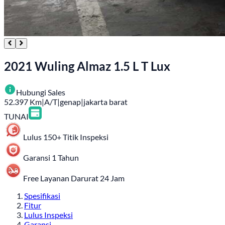
2021 Wuling Almaz 1.5 L T Lux
Hubungi Sales
52.397
Km
|
A/T
|
genap
|
jakarta barat
TUNAI
Lulus 150+ Titik Inspeksi
Garansi 1 Tahun
Free Layanan Darurat 24 Jam
Spesifikasi
Fitur
Lulus Inspeksi
Garansi