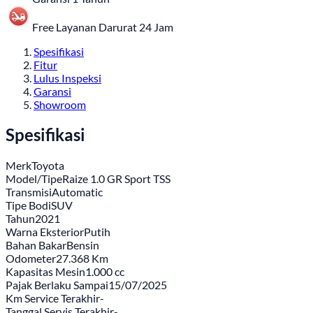
Free Layanan Darurat 24 Jam
Spesifikasi
Fitur
Lulus Inspeksi
Garansi
Showroom
Spesifikasi
Merk
Toyota
Model/Tipe
Raize 1.0 GR Sport TSS
Transmisi
Automatic
Tipe Bodi
SUV
Tahun
2021
Warna Eksterior
Putih
Bahan Bakar
Bensin
Odometer
27.368 Km
Kapasitas Mesin
1.000 cc
Pajak Berlaku Sampai
15/07/2025
Km Service Terakhir
-
Tanggal Servis Terakhir
-