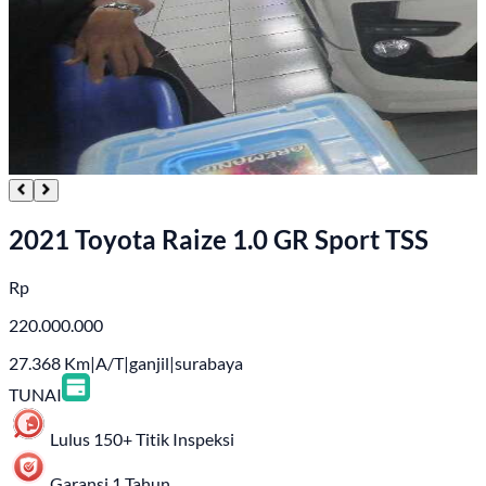
2021 Toyota Raize 1.0 GR Sport TSS
Rp
220.000.000
27.368
Km
|
A/T
|
ganjil
|
surabaya
TUNAI
Lulus 150+ Titik Inspeksi
Garansi 1 Tahun