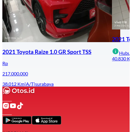
2021 To
2021 Toyota Raize 1.0 GR Sport TSS
Hubun
40.830
K
Rp
217.000.000
38.012
Km
|
A/T
|
surabaya