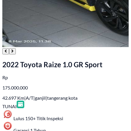
2022 Toyota Raize 1.0 GR Sport
Rp
175.000.000
42.697
Km
|
A/T
|
ganjil
|
tangerang kota
TUNAI
Lulus 150+ Titik Inspeksi
Garansi 1 Tahun