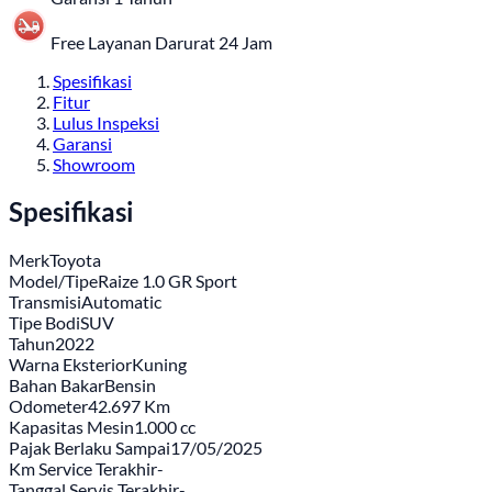
Free Layanan Darurat 24 Jam
Spesifikasi
Fitur
Lulus Inspeksi
Garansi
Showroom
Spesifikasi
Merk
Toyota
Model/Tipe
Raize 1.0 GR Sport
Transmisi
Automatic
Tipe Bodi
SUV
Tahun
2022
Warna Eksterior
Kuning
Bahan Bakar
Bensin
Odometer
42.697 Km
Kapasitas Mesin
1.000 cc
Pajak Berlaku Sampai
17/05/2025
Km Service Terakhir
-
Tanggal Servis Terakhir
-