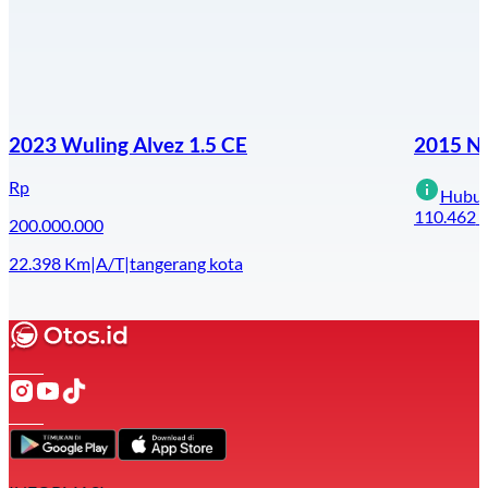
2023 Wuling Alvez 1.5 CE
2015 Nis
Rp
Hubun
110.462
200.000.000
22.398
Km
|
A/T
|
tangerang kota