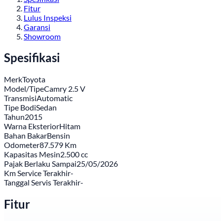
Fitur
Lulus Inspeksi
Garansi
Showroom
Spesifikasi
Merk
Toyota
Model/Tipe
Camry 2.5 V
Transmisi
Automatic
Tipe Bodi
Sedan
Tahun
2015
Warna Eksterior
Hitam
Bahan Bakar
Bensin
Odometer
87.579 Km
Kapasitas Mesin
2.500 cc
Pajak Berlaku Sampai
25/05/2026
Km Service Terakhir
-
Tanggal Servis Terakhir
-
Fitur