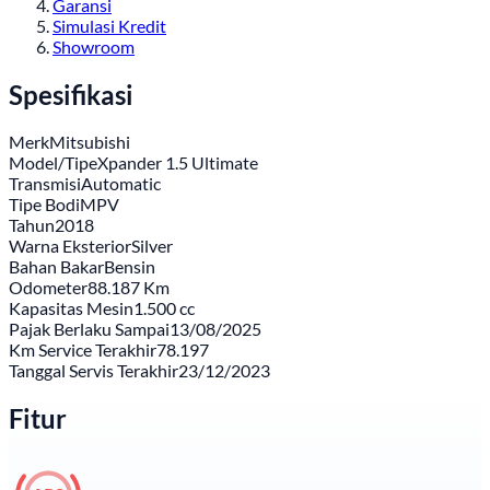
Garansi
Simulasi Kredit
Showroom
Spesifikasi
Merk
Mitsubishi
Model/Tipe
Xpander 1.5 Ultimate
Transmisi
Automatic
Tipe Bodi
MPV
Tahun
2018
Warna Eksterior
Silver
Bahan Bakar
Bensin
Odometer
88.187 Km
Kapasitas Mesin
1.500 cc
Pajak Berlaku Sampai
13/08/2025
Km Service Terakhir
78.197
Tanggal Servis Terakhir
23/12/2023
Fitur