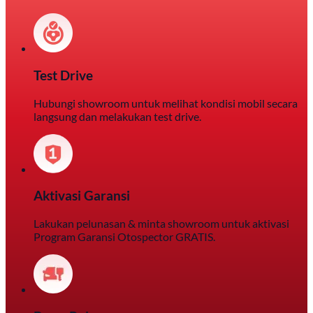
Test Drive
Hubungi showroom untuk melihat kondisi mobil secara
langsung dan melakukan test drive.
Aktivasi Garansi
Lakukan pelunasan & minta showroom untuk aktivasi
Program Garansi Otospector GRATIS.