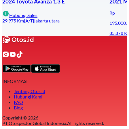
2024 Toyota Avanza 1.3 E
2021 Mi
Rp
Hubungi Sales
29.975
Km
|
A/T
|
jakarta utara
195.000.
85.878
K
INFORMASI
Tentang Otos.id
Hubungi Kami
FAQ
Blog
Copyright ©
2026
PT Otospector Global Indonesia.
All rights reserved.