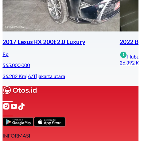
2017 Lexus RX 200t 2.0 Luxury
2022 BM
Rp
Hubun
26.392
K
565.000.000
36.282
Km
|
A/T
|
jakarta utara
INFORMASI