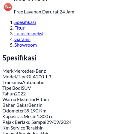
Free Layanan Darurat 24 Jam
Spesifikasi
Fitur
Lulus Inspeksi
Garansi
Showroom
Spesifikasi
Merk
Mercedes-Benz
Model/Tipe
GLA200 1.3
Transmisi
Automatic
Tipe Bodi
SUV
Tahun
2022
Warna Eksterior
Hitam
Bahan Bakar
Bensin
Odometer
39.190 Km
Kapasitas Mesin
1.300 cc
Pajak Berlaku Sampai
29/09/2024
Km Service Terakhir
-
Tanggal Servis Terakhir
-