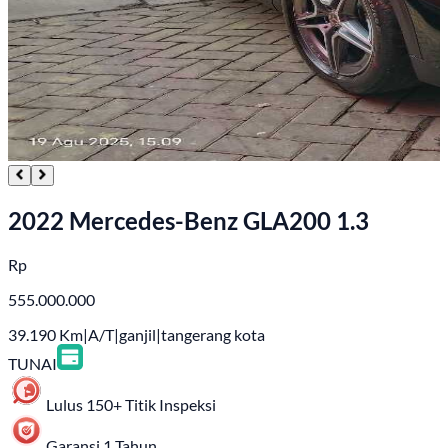
2022 Mercedes-Benz GLA200 1.3
Rp
555.000.000
39.190
Km
|
A/T
|
ganjil
|
tangerang kota
TUNAI
Lulus 150+ Titik Inspeksi
Garansi 1 Tahun