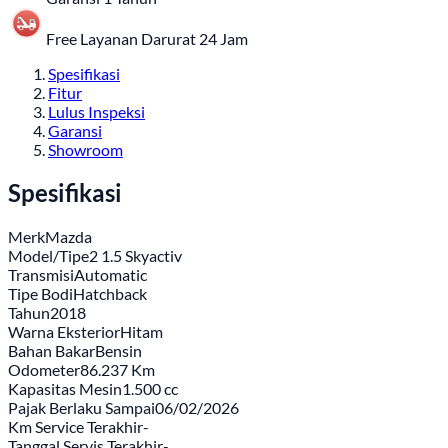
Free Layanan Darurat 24 Jam
Spesifikasi
Fitur
Lulus Inspeksi
Garansi
Showroom
Spesifikasi
Merk
Mazda
Model/Tipe
2 1.5 Skyactiv
Transmisi
Automatic
Tipe Bodi
Hatchback
Tahun
2018
Warna Eksterior
Hitam
Bahan Bakar
Bensin
Odometer
86.237 Km
Kapasitas Mesin
1.500 cc
Pajak Berlaku Sampai
06/02/2026
Km Service Terakhir
-
Tanggal Servis Terakhir
-