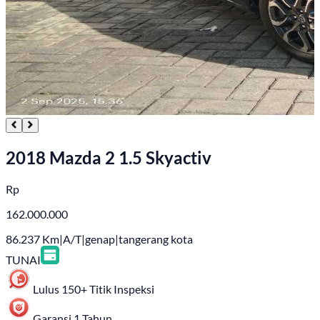
2018 Mazda 2 1.5 Skyactiv
Rp
162.000.000
86.237
Km
|
A/T
|
genap
|
tangerang kota
TUNAI
Lulus 150+ Titik Inspeksi
Garansi 1 Tahun