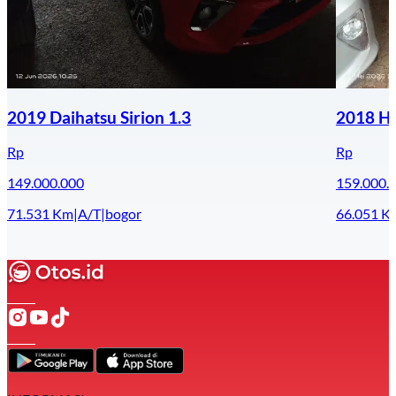
2019 Daihatsu Sirion 1.3
2018 Ho
Rp
Rp
149.000.000
159.000.
71.531
Km
|
A/T
|
bogor
66.051
K