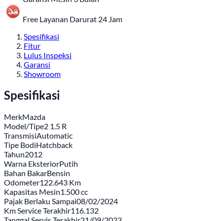
Free Layanan Darurat 24 Jam
Spesifikasi
Fitur
Lulus Inspeksi
Garansi
Showroom
Spesifikasi
Merk
Mazda
Model/Tipe
2 1.5 R
Transmisi
Automatic
Tipe Bodi
Hatchback
Tahun
2012
Warna Eksterior
Putih
Bahan Bakar
Bensin
Odometer
122.643 Km
Kapasitas Mesin
1.500 cc
Pajak Berlaku Sampai
08/02/2024
Km Service Terakhir
116.132
Tanggal Servis Terakhir
21/09/2023