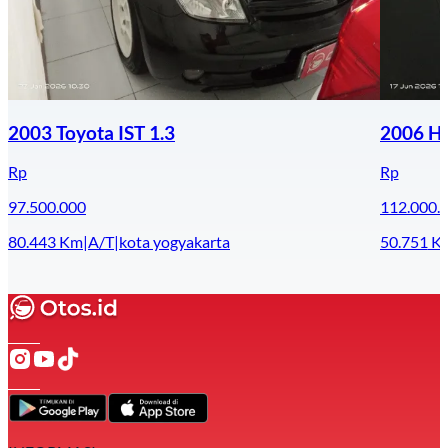
2003 Toyota IST 1.3
2006 Ho
Rp
Rp
97.500.000
112.000.
80.443
Km
|
A/T
|
kota yogyakarta
50.751
K