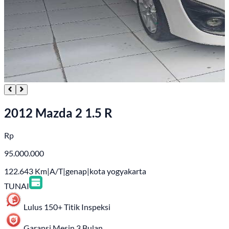
2012 Mazda 2 1.5 R
Rp
95.000.000
122.643
Km
|
A/T
|
genap
|
kota yogyakarta
TUNAI
Lulus 150+ Titik Inspeksi
Garansi Mesin 3 Bulan