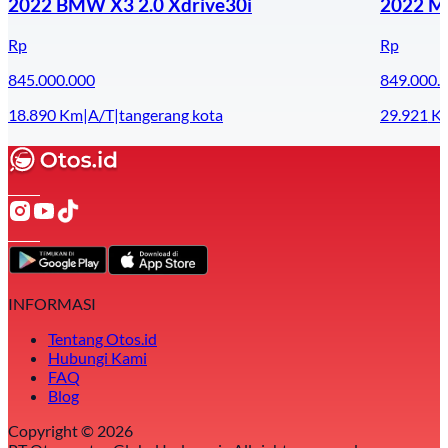
2022 BMW X3 2.0 Xdrive30i
2022 M
Rp
Rp
845.000.000
849.000.
18.890
Km
|
A/T
|
tangerang kota
29.921
K
INFORMASI
Tentang Otos.id
Hubungi Kami
FAQ
Blog
Copyright ©
2026