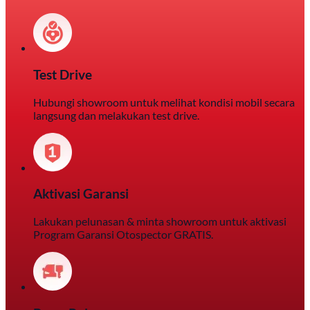
Test Drive
Hubungi showroom untuk melihat kondisi mobil secara
langsung dan melakukan test drive.
Aktivasi Garansi
Lakukan pelunasan & minta showroom untuk aktivasi
Program Garansi Otospector GRATIS.