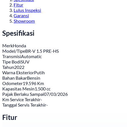
Fitur
Lulus Inspeksi
Garansi
Showroom
Spesifikasi
Merk
Honda
Model/Tipe
BR-V 1.5 PRE-HS
Transmisi
Automatic
Tipe Bodi
SUV
Tahun
2022
Warna Eksterior
Putih
Bahan Bakar
Bensin
Odometer
19.596 Km
Kapasitas Mesin
1.500 cc
Pajak Berlaku Sampai
07/03/2026
Km Service Terakhir
-
Tanggal Servis Terakhir
-
Fitur