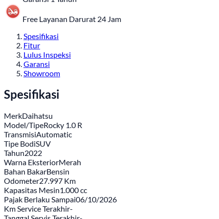
Free Layanan Darurat 24 Jam
Spesifikasi
Fitur
Lulus Inspeksi
Garansi
Showroom
Spesifikasi
Merk
Daihatsu
Model/Tipe
Rocky 1.0 R
Transmisi
Automatic
Tipe Bodi
SUV
Tahun
2022
Warna Eksterior
Merah
Bahan Bakar
Bensin
Odometer
27.997 Km
Kapasitas Mesin
1.000 cc
Pajak Berlaku Sampai
06/10/2026
Km Service Terakhir
-
Tanggal Servis Terakhir
-