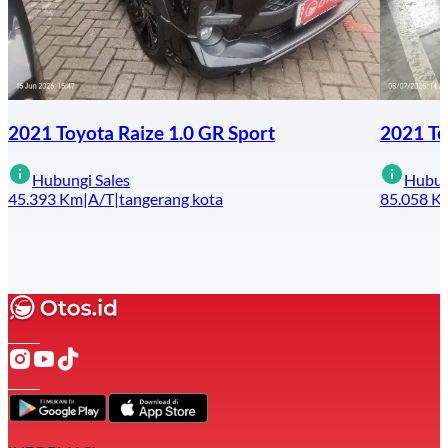
2021 Toyota Raize 1.0 GR Sport
2021 To
Hubungi Sales
Hubun
45.393
Km
|
A/T
|
tangerang kota
85.058
K