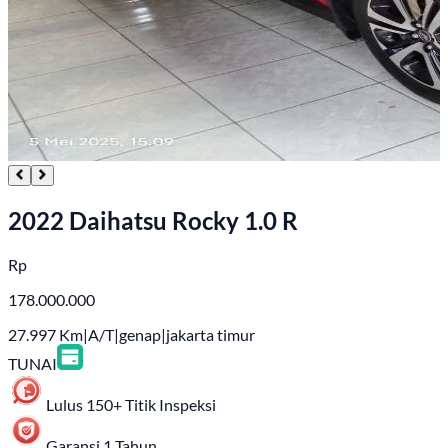
2022 Daihatsu Rocky 1.0 R
Rp
178.000.000
27.997
Km
|
A/T
|
genap
|
jakarta timur
TUNAI
Lulus 150+ Titik Inspeksi
Garansi 1 Tahun