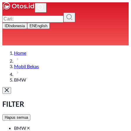
ID
Indonesia
EN
English
Home
Mobil Bekas
BMW
FILTER
Hapus semua
BMW