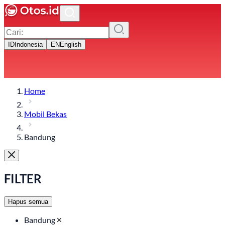
ID
Indonesia
EN
English
Home
Mobil Bekas
Bandung
FILTER
Hapus semua
Bandung