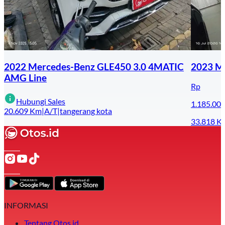
2022 Mercedes-Benz GLE450 3.0 4MATIC
2023 M
AMG Line
Rp
Hubungi Sales
1.185.00
20.609
Km
|
A/T
|
tangerang kota
33.818
K
INFORMASI
Tentang Otos.id