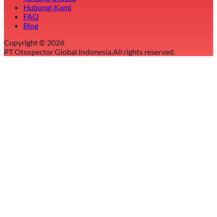
Hubungi Kami
FAQ
Blog
Copyright ©
2026
PT Otospector Global Indonesia.
All rights reserved.