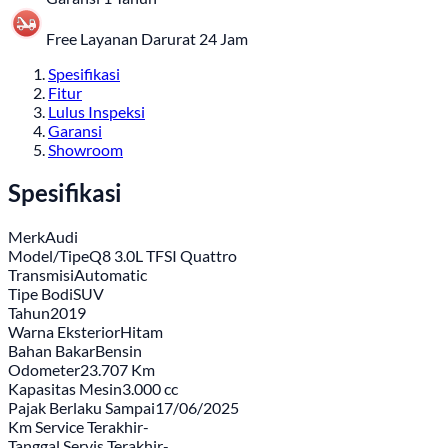
Free Layanan Darurat 24 Jam
Spesifikasi
Fitur
Lulus Inspeksi
Garansi
Showroom
Spesifikasi
Merk
Audi
Model/Tipe
Q8 3.0L TFSI Quattro
Transmisi
Automatic
Tipe Bodi
SUV
Tahun
2019
Warna Eksterior
Hitam
Bahan Bakar
Bensin
Odometer
23.707 Km
Kapasitas Mesin
3.000 cc
Pajak Berlaku Sampai
17/06/2025
Km Service Terakhir
-
Tanggal Servis Terakhir
-