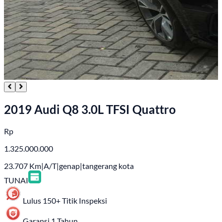
2019 Audi Q8 3.0L TFSI Quattro
Rp
1.325.000.000
23.707
Km
|
A/T
|
genap
|
tangerang kota
TUNAI
Lulus 150+ Titik Inspeksi
Garansi 1 Tahun