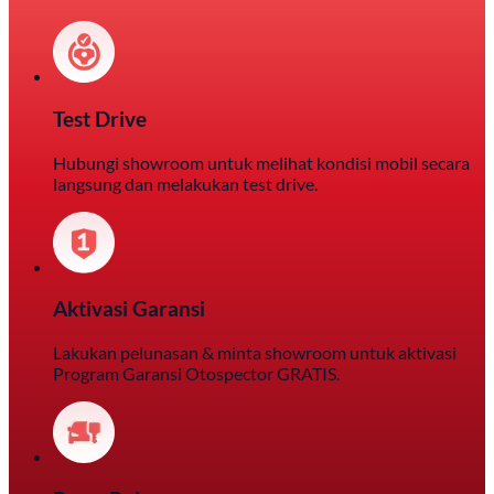
Test Drive
Hubungi showroom untuk melihat kondisi mobil secara
langsung dan melakukan test drive.
Aktivasi Garansi
Lakukan pelunasan & minta showroom untuk aktivasi
Program Garansi Otospector GRATIS.