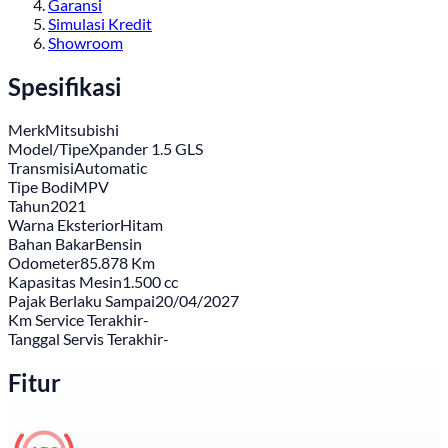
Garansi
Simulasi Kredit
Showroom
Spesifikasi
Merk
Mitsubishi
Model/Tipe
Xpander 1.5 GLS
Transmisi
Automatic
Tipe Bodi
MPV
Tahun
2021
Warna Eksterior
Hitam
Bahan Bakar
Bensin
Odometer
85.878 Km
Kapasitas Mesin
1.500 cc
Pajak Berlaku Sampai
20/04/2027
Km Service Terakhir
-
Tanggal Servis Terakhir
-
Fitur