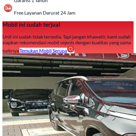
Garansi 1 Tahun
Free Layanan Darurat 24 Jam
Mobil ini sudah terjual
Unit ini sudah tidak tersedia. Tapi jangan khawatir, kami sudah
siapkan rekomendasi mobil sejenis dengan kualitas yang sama
baiknya.
Temukan Mobil Serupa