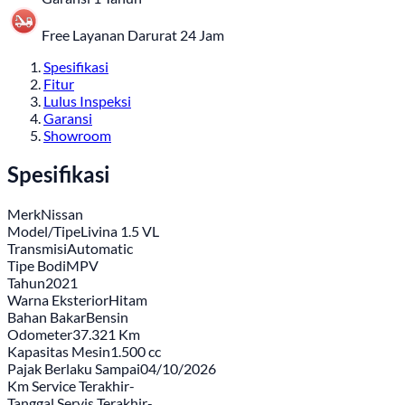
Free Layanan Darurat 24 Jam
Spesifikasi
Fitur
Lulus Inspeksi
Garansi
Showroom
Spesifikasi
Merk
Nissan
Model/Tipe
Livina 1.5 VL
Transmisi
Automatic
Tipe Bodi
MPV
Tahun
2021
Warna Eksterior
Hitam
Bahan Bakar
Bensin
Odometer
37.321 Km
Kapasitas Mesin
1.500 cc
Pajak Berlaku Sampai
04/10/2026
Km Service Terakhir
-
Tanggal Servis Terakhir
-