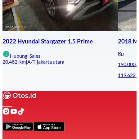
2022 Hyundai Stargazer 1.5 Prime
2018 Mi
Rp
Hubungi Sales
20.482
Km
|
A/T
|
jakarta utara
190.000.
119.622