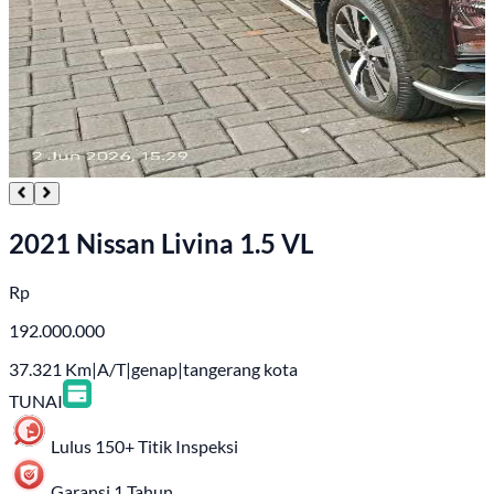
2021 Nissan Livina 1.5 VL
Rp
192.000.000
37.321
Km
|
A/T
|
genap
|
tangerang kota
TUNAI
Lulus 150+ Titik Inspeksi
Garansi 1 Tahun