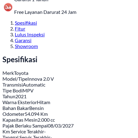
Free Layanan Darurat 24 Jam
Spesifikasi
Fitur
Lulus Inspeksi
Garansi
Showroom
Spesifikasi
Merk
Toyota
Model/Tipe
Innova 2.0 V
Transmisi
Automatic
Tipe Bodi
MPV
Tahun
2021
Warna Eksterior
Hitam
Bahan Bakar
Bensin
Odometer
54.094 Km
Kapasitas Mesin
2.000 cc
Pajak Berlaku Sampai
08/03/2027
Km Service Terakhir
-
Tanggal Servis Terakhir
-