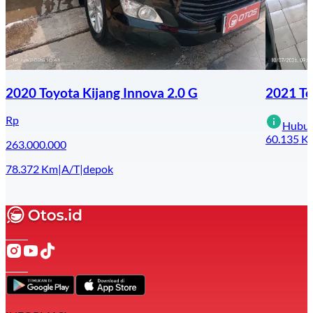
2020 Toyota Kijang Innova 2.0 G
2021 To
Rp
Hubun
60.135
K
263.000.000
78.372
Km
|
A/T
|
depok