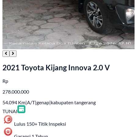
2021 Toyota Kijang Innova 2.0 V
Rp
278.000.000
54.094
Km
|
A/T
|
genap
|
kabupaten tangerang
TUNAI
Lulus 150+ Titik Inspeksi
Garansi 1 Tahun