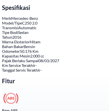
Spesifikasi
Merk
Mercedes-Benz
Model/Tipe
C250 2.0
Transmisi
Automatic
Tipe Bodi
Sedan
Tahun
2016
Warna Eksterior
Hitam
Bahan Bakar
Bensin
Odometer
50.176 Km
Kapasitas Mesin
2.000 cc
Pajak Berlaku Sampai
08/03/2027
Km Service Terakhir
-
Tanggal Servis Terakhir
-
Fitur
Rem ABS