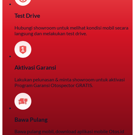
Test Drive
Hubungi showroom untuk melihat kondisi mobil secara
langsung dan melakukan test drive.
Aktivasi Garansi
Lakukan pelunasan & minta showroom untuk aktivasi
Program Garansi Otospector GRATIS.
Bawa Pulang
Bawa pulang mobil, download aplikasi mobile Otos.id