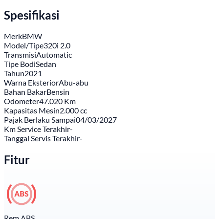
Spesifikasi
Merk
BMW
Model/Tipe
320i 2.0
Transmisi
Automatic
Tipe Bodi
Sedan
Tahun
2021
Warna Eksterior
Abu-abu
Bahan Bakar
Bensin
Odometer
47.020 Km
Kapasitas Mesin
2.000 cc
Pajak Berlaku Sampai
04/03/2027
Km Service Terakhir
-
Tanggal Servis Terakhir
-
Fitur
Rem ABS