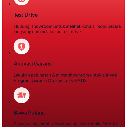
Test Drive
Hubungi showroom untuk melihat kondisi mobil secara
langsung dan melakukan test drive.
Aktivasi Garansi
Lakukan pelunasan & minta showroom untuk aktivasi
Program Garansi Otospector GRATIS.
Bawa Pulang
Bawa pulang mobil, download aplikasi mobile Otos.id