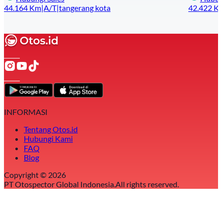
44.164
Km
|
A/T
|
tangerang kota
42.422
K
INFORMASI
Tentang Otos.id
Hubungi Kami
FAQ
Blog
Copyright ©
2026
PT Otospector Global Indonesia.
All rights reserved.