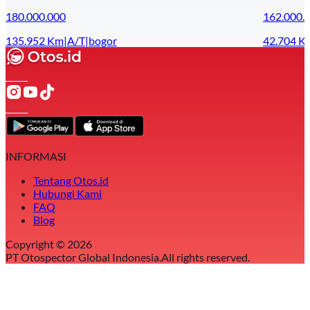
180.000.000
162.000.
135.952
Km
|
A/T
|
bogor
42.704
K
INFORMASI
Tentang Otos.id
Hubungi Kami
FAQ
Blog
Copyright ©
2026
PT Otospector Global Indonesia.
All rights reserved.