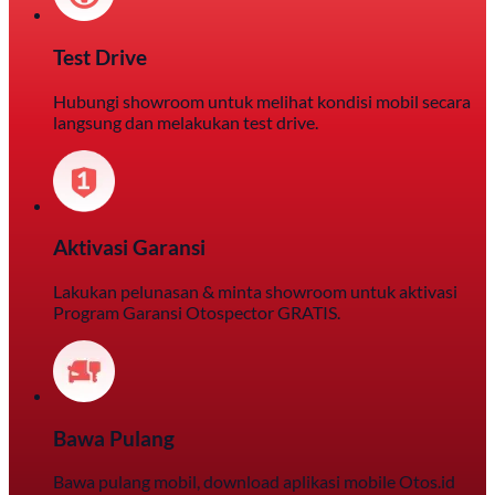
Test Drive
Hubungi showroom untuk melihat kondisi mobil secara
langsung dan melakukan test drive.
Aktivasi Garansi
Lakukan pelunasan & minta showroom untuk aktivasi
Program Garansi Otospector GRATIS.
Bawa Pulang
Bawa pulang mobil, download aplikasi mobile Otos.id