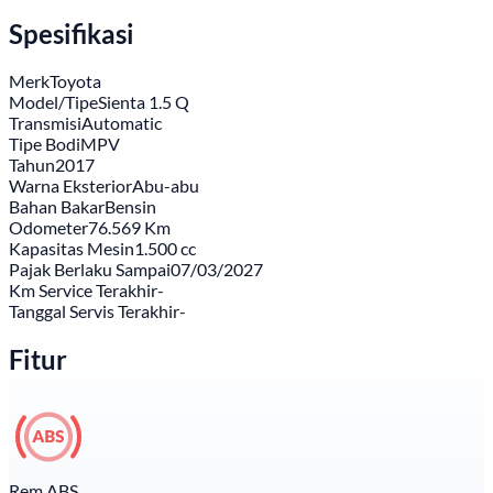
Spesifikasi
Merk
Toyota
Model/Tipe
Sienta 1.5 Q
Transmisi
Automatic
Tipe Bodi
MPV
Tahun
2017
Warna Eksterior
Abu-abu
Bahan Bakar
Bensin
Odometer
76.569 Km
Kapasitas Mesin
1.500 cc
Pajak Berlaku Sampai
07/03/2027
Km Service Terakhir
-
Tanggal Servis Terakhir
-
Fitur
Rem ABS