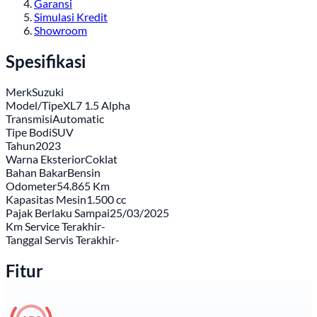
Garansi
Simulasi Kredit
Showroom
Spesifikasi
Merk
Suzuki
Model/Tipe
XL7 1.5 Alpha
Transmisi
Automatic
Tipe Bodi
SUV
Tahun
2023
Warna Eksterior
Coklat
Bahan Bakar
Bensin
Odometer
54.865 Km
Kapasitas Mesin
1.500 cc
Pajak Berlaku Sampai
25/03/2025
Km Service Terakhir
-
Tanggal Servis Terakhir
-
Fitur