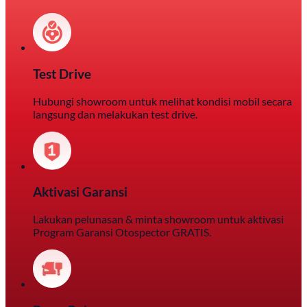
Test Drive
Hubungi showroom untuk melihat kondisi mobil secara
langsung dan melakukan test drive.
Aktivasi Garansi
Lakukan pelunasan & minta showroom untuk aktivasi
Program Garansi Otospector GRATIS.