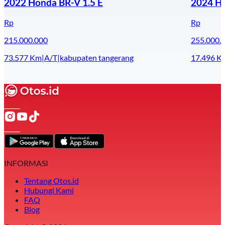
2022 Honda BR-V 1.5 E
2024 H
Rp
Rp
215.000.000
255.000.
73.577
Km
|
A/T
|
kabupaten tangerang
17.496
K
INFORMASI
Tentang Otos.id
Hubungi Kami
FAQ
Blog