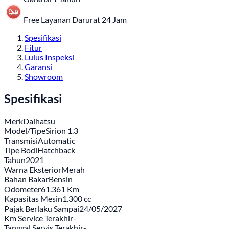
Free Layanan Darurat 24 Jam
Spesifikasi
Fitur
Lulus Inspeksi
Garansi
Showroom
Spesifikasi
Merk
Daihatsu
Model/Tipe
Sirion 1.3
Transmisi
Automatic
Tipe Bodi
Hatchback
Tahun
2021
Warna Eksterior
Merah
Bahan Bakar
Bensin
Odometer
61.361 Km
Kapasitas Mesin
1.300 cc
Pajak Berlaku Sampai
24/05/2027
Km Service Terakhir
-
Tanggal Servis Terakhir
-