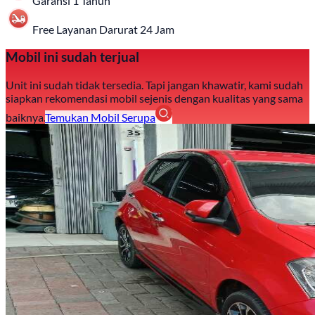
Garansi 1 Tahun
Free Layanan Darurat 24 Jam
Mobil ini sudah terjual
Unit ini sudah tidak tersedia. Tapi jangan khawatir, kami sudah
siapkan rekomendasi mobil sejenis dengan kualitas yang sama
baiknya.
Temukan Mobil Serupa