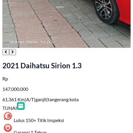
2021 Daihatsu Sirion 1.3
Rp
147.000.000
61.361
Km
|
A/T
|
ganjil
|
tangerang kota
TUNAI
Lulus 150+ Titik Inspeksi
Garansi 1 Tahun