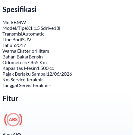
Spesifikasi
Merk
BMW
Model/Tipe
X1 1.5 Sdrive18i
Transmisi
Automatic
Tipe Bodi
SUV
Tahun
2017
Warna Eksterior
Hitam
Bahan Bakar
Bensin
Odometer
57.855 Km
Kapasitas Mesin
1.500 cc
Pajak Berlaku Sampai
12/06/2026
Km Service Terakhir
-
Tanggal Servis Terakhir
-
Fitur
Rem ABS