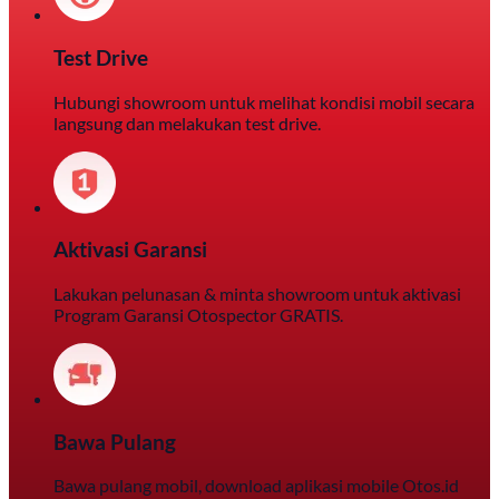
Test Drive
Hubungi showroom untuk melihat kondisi mobil secara
langsung dan melakukan test drive.
Aktivasi Garansi
Lakukan pelunasan & minta showroom untuk aktivasi
Program Garansi Otospector GRATIS.
Bawa Pulang
Bawa pulang mobil, download aplikasi mobile Otos.id