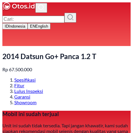
ID
Indonesia
EN
English
2014 Datsun Go+ Panca 1.2 T
Rp
67.500.000
Spesifikasi
Fitur
Lulus Inspeksi
Garansi
Showroom
Mobil ini sudah terjual
Unit ini sudah tidak tersedia. Tapi jangan khawatir, kami sudah
siapkan rekomendasi mobil sejenis dengan kualitas yang sama