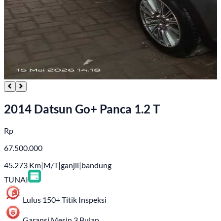
2014 Datsun Go+ Panca 1.2 T
Rp
67.500.000
45.273
Km
|
M/T
|
ganjil
|
bandung
TUNAI
Lulus 150+ Titik Inspeksi
Garansi Mesin 3 Bulan