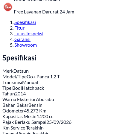
Free Layanan Darurat 24 Jam
Spesifikasi
Fitur
Lulus Inspeksi
Garansi
Showroom
Spesifikasi
Merk
Datsun
Model/Tipe
Go+ Panca 1.2 T
Transmisi
Manual
Tipe Bodi
Hatchback
Tahun
2014
Warna Eksterior
Abu-abu
Bahan Bakar
Bensin
Odometer
45.273 Km
Kapasitas Mesin
1.200 cc
Pajak Berlaku Sampai
25/09/2026
Km Service Terakhir
-
Tanggal Servis Terakhir
-