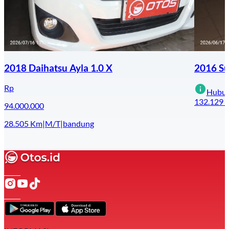
2018 Daihatsu Ayla 1.0 X
2016 Su
Rp
Hubun
132.129
94.000.000
28.505
Km
|
M/T
|
bandung