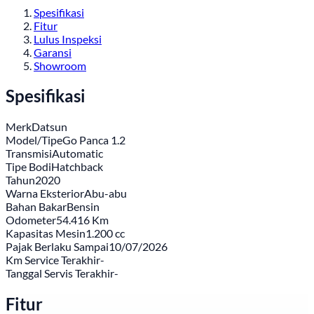
Spesifikasi
Fitur
Lulus Inspeksi
Garansi
Showroom
Spesifikasi
Merk
Datsun
Model/Tipe
Go Panca 1.2
Transmisi
Automatic
Tipe Bodi
Hatchback
Tahun
2020
Warna Eksterior
Abu-abu
Bahan Bakar
Bensin
Odometer
54.416 Km
Kapasitas Mesin
1.200 cc
Pajak Berlaku Sampai
10/07/2026
Km Service Terakhir
-
Tanggal Servis Terakhir
-
Fitur