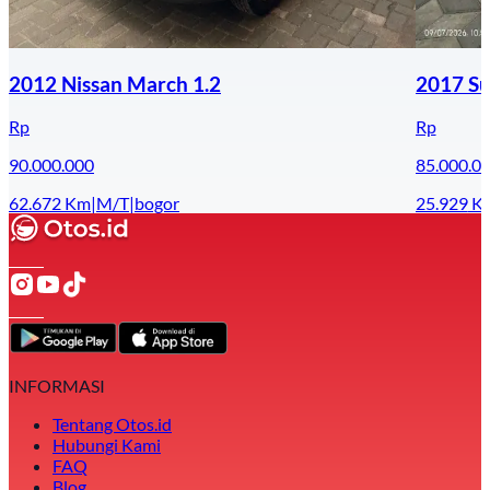
2012 Nissan March 1.2
2017 Su
Rp
Rp
90.000.000
85.000.0
62.672
Km
|
M/T
|
bogor
25.929
K
INFORMASI
Tentang Otos.id
Hubungi Kami
FAQ
Blog