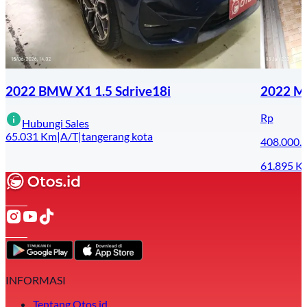
2022 BMW X1 1.5 Sdrive18i
2022 Ma
Rp
Hubungi Sales
65.031
Km
|
A/T
|
tangerang kota
408.000.
61.895
K
INFORMASI
Tentang Otos.id