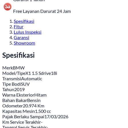
Free Layanan Darurat 24 Jam
Spesifikasi
Fitur
Lulus Inspeksi
Garansi
Showroom
Spesifikasi
Merk
BMW
Model/Tipe
X1 1.5 Sdrive18i
Transmisi
Automatic
Tipe Bodi
SUV
Tahun
2019
Warna Eksterior
Hitam
Bahan Bakar
Bensin
Odometer
20.974 Km
Kapasitas Mesin
1.500 cc
Pajak Berlaku Sampai
17/03/2026
Km Service Terakhir
-
Tanggal Servis Terakhir
-