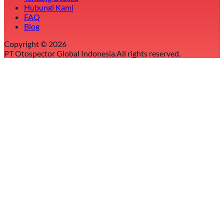
Hubungi Kami
FAQ
Blog
Copyright ©
2026
PT Otospector Global Indonesia.
All rights reserved.