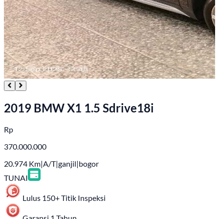
2019 BMW X1 1.5 Sdrive18i
Rp
370.000.000
20.974
Km
|
A/T
|
ganjil
|
bogor
TUNAI
Lulus 150+ Titik Inspeksi
Garansi 1 Tahun