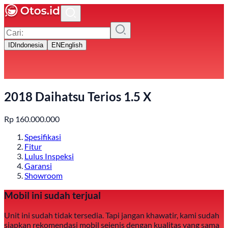
ID
Indonesia
EN
English
2018 Daihatsu Terios 1.5 X
Rp
160.000.000
Spesifikasi
Fitur
Lulus Inspeksi
Garansi
Showroom
Mobil ini sudah terjual
Unit ini sudah tidak tersedia. Tapi jangan khawatir, kami sudah
siapkan rekomendasi mobil sejenis dengan kualitas yang sama