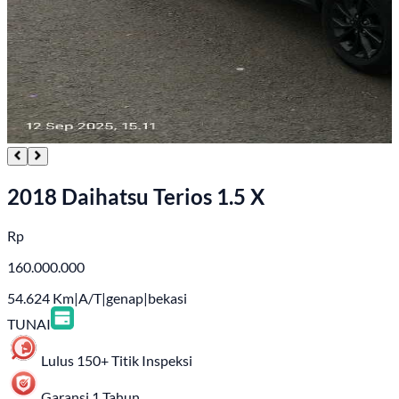
2018 Daihatsu Terios 1.5 X
Rp
160.000.000
54.624
Km
|
A/T
|
genap
|
bekasi
TUNAI
Lulus 150+ Titik Inspeksi
Garansi 1 Tahun