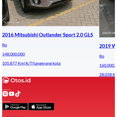
2016 Mitsubishi Outlander Sport 2.0 GLS
Rp
2019 Wu
148.000.000
Rp
105.877
Km
|
A/T
|
tangerang kota
160.000.
28.058
K