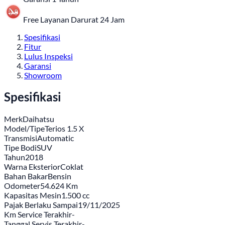
Free Layanan Darurat 24 Jam
Spesifikasi
Fitur
Lulus Inspeksi
Garansi
Showroom
Spesifikasi
Merk
Daihatsu
Model/Tipe
Terios 1.5 X
Transmisi
Automatic
Tipe Bodi
SUV
Tahun
2018
Warna Eksterior
Coklat
Bahan Bakar
Bensin
Odometer
54.624 Km
Kapasitas Mesin
1.500 cc
Pajak Berlaku Sampai
19/11/2025
Km Service Terakhir
-
Tanggal Servis Terakhir
-