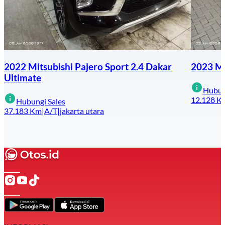
2022 Mitsubishi Pajero Sport 2.4 Dakar
2023 Ma
Ultimate
Hubun
12.128
K
Hubungi Sales
37.183
Km
|
A/T
|
jakarta utara