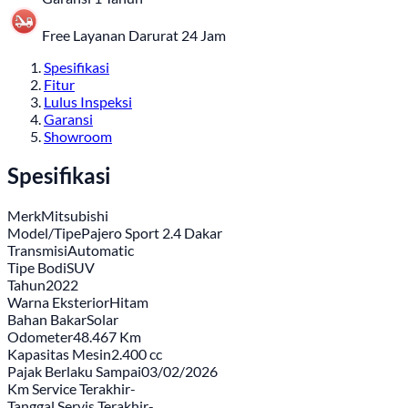
Free Layanan Darurat 24 Jam
Spesifikasi
Fitur
Lulus Inspeksi
Garansi
Showroom
Spesifikasi
Merk
Mitsubishi
Model/Tipe
Pajero Sport 2.4 Dakar
Transmisi
Automatic
Tipe Bodi
SUV
Tahun
2022
Warna Eksterior
Hitam
Bahan Bakar
Solar
Odometer
48.467 Km
Kapasitas Mesin
2.400 cc
Pajak Berlaku Sampai
03/02/2026
Km Service Terakhir
-
Tanggal Servis Terakhir
-