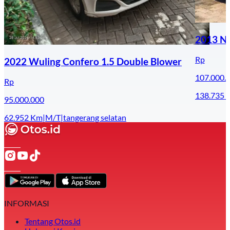
2013 Ni
Rp
2022 Wuling Confero 1.5 Double Blower
107.000.
Rp
138.735
95.000.000
62.952
Km
|
M/T
|
tangerang selatan
INFORMASI
Tentang Otos.id