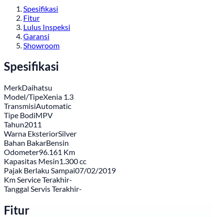
Spesifikasi
Fitur
Lulus Inspeksi
Garansi
Showroom
Spesifikasi
Merk
Daihatsu
Model/Tipe
Xenia 1.3
Transmisi
Automatic
Tipe Bodi
MPV
Tahun
2011
Warna Eksterior
Silver
Bahan Bakar
Bensin
Odometer
96.161 Km
Kapasitas Mesin
1.300 cc
Pajak Berlaku Sampai
07/02/2019
Km Service Terakhir
-
Tanggal Servis Terakhir
-
Fitur