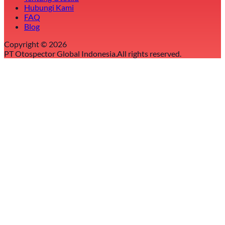
Hubungi Kami
FAQ
Blog
Copyright ©
2026
PT Otospector Global Indonesia.
All rights reserved.