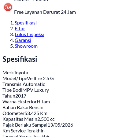
Free Layanan Darurat 24 Jam
Spesifikasi
Fitur
Lulus Inspeksi
Garansi
Showroom
Spesifikasi
Merk
Toyota
Model/Tipe
Vellfire 2.5 G
Transmisi
Automatic
Tipe Bodi
MPV Luxury
Tahun
2017
Warna Eksterior
Hitam
Bahan Bakar
Bensin
Odometer
53.425 Km
Kapasitas Mesin
2.500 cc
Pajak Berlaku Sampai
13/05/2026
Km Service Terakhir
-
Tanggal Servis Terakhir
-