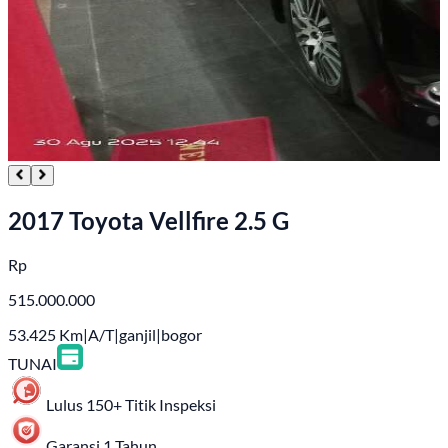
2017 Toyota Vellfire 2.5 G
Rp
515.000.000
53.425
Km
|
A/T
|
ganjil
|
bogor
TUNAI
Lulus 150+ Titik Inspeksi
Garansi 1 Tahun