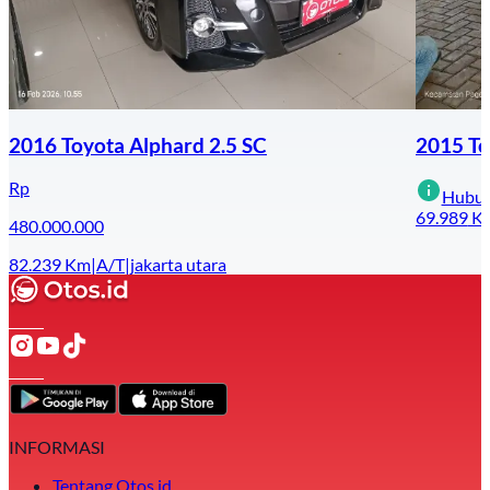
2016 Toyota Alphard 2.5 SC
2015 To
Rp
Hubun
69.989
K
480.000.000
82.239
Km
|
A/T
|
jakarta utara
INFORMASI
Tentang Otos.id