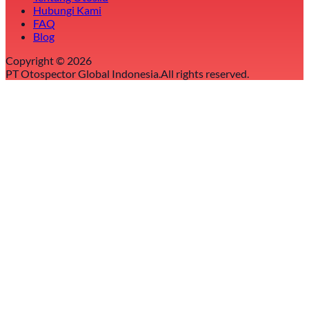
Hubungi Kami
FAQ
Blog
Copyright ©
2026
PT Otospector Global Indonesia.
All rights reserved.