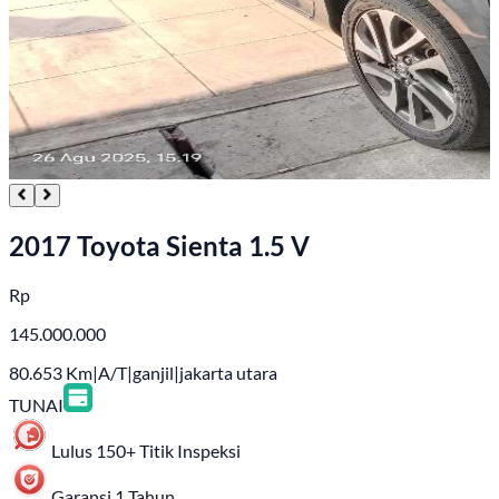
2017 Toyota Sienta 1.5 V
Rp
145.000.000
80.653
Km
|
A/T
|
ganjil
|
jakarta utara
TUNAI
Lulus 150+ Titik Inspeksi
Garansi 1 Tahun