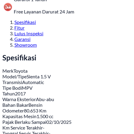
Free Layanan Darurat 24 Jam
Spesifikasi
Fitur
Lulus Inspeksi
Garansi
Showroom
Spesifikasi
Merk
Toyota
Model/Tipe
Sienta 1.5 V
Transmisi
Automatic
Tipe Bodi
MPV
Tahun
2017
Warna Eksterior
Abu-abu
Bahan Bakar
Bensin
Odometer
80.653 Km
Kapasitas Mesin
1.500 cc
Pajak Berlaku Sampai
02/10/2025
Km Service Terakhir
-
Tanggal Servis Terakhir
-