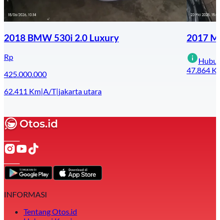
2018 BMW 530i 2.0 Luxury
2017 Me
Rp
Hubun
47.864
K
425.000.000
62.411
Km
|
A/T
|
jakarta utara
INFORMASI
Tentang Otos.id