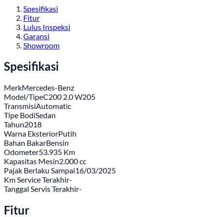
Spesifikasi
Fitur
Lulus Inspeksi
Garansi
Showroom
Spesifikasi
Merk
Mercedes-Benz
Model/Tipe
C200 2.0 W205
Transmisi
Automatic
Tipe Bodi
Sedan
Tahun
2018
Warna Eksterior
Putih
Bahan Bakar
Bensin
Odometer
53.935 Km
Kapasitas Mesin
2.000 cc
Pajak Berlaku Sampai
16/03/2025
Km Service Terakhir
-
Tanggal Servis Terakhir
-
Fitur