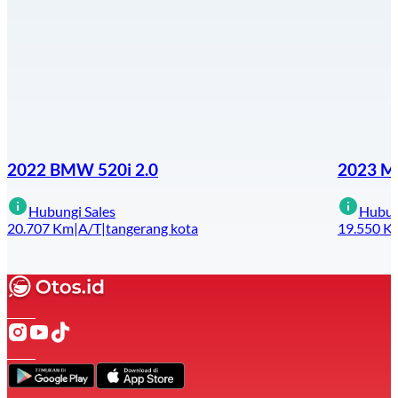
2022 BMW 520i 2.0
2023 Me
Hubungi Sales
Hubun
20.707
Km
|
A/T
|
tangerang kota
19.550
K