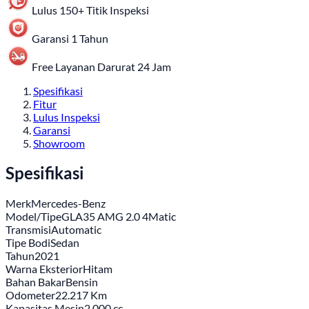
Lulus 150+ Titik Inspeksi
Garansi 1 Tahun
Free Layanan Darurat 24 Jam
Spesifikasi
Fitur
Lulus Inspeksi
Garansi
Showroom
Spesifikasi
Merk
Mercedes-Benz
Model/Tipe
GLA35 AMG 2.0 4Matic
Transmisi
Automatic
Tipe Bodi
Sedan
Tahun
2021
Warna Eksterior
Hitam
Bahan Bakar
Bensin
Odometer
22.217 Km
Kapasitas Mesin
2.000 cc