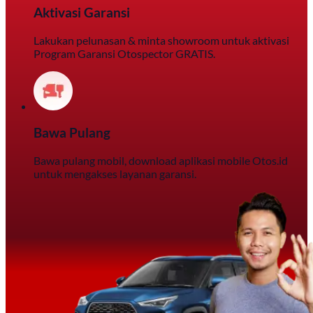
Aktivasi Garansi
Lakukan pelunasan & minta showroom untuk aktivasi
Program Garansi Otospector GRATIS.
Bawa Pulang
Bawa pulang mobil, download aplikasi mobile Otos.id
untuk mengakses layanan garansi.