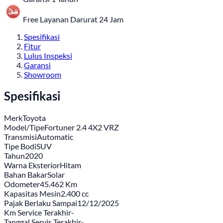
Free Layanan Darurat 24 Jam
Spesifikasi
Fitur
Lulus Inspeksi
Garansi
Showroom
Spesifikasi
Merk
Toyota
Model/Tipe
Fortuner 2.4 4X2 VRZ
Transmisi
Automatic
Tipe Bodi
SUV
Tahun
2020
Warna Eksterior
Hitam
Bahan Bakar
Solar
Odometer
45.462 Km
Kapasitas Mesin
2.400 cc
Pajak Berlaku Sampai
12/12/2025
Km Service Terakhir
-
Tanggal Servis Terakhir
-