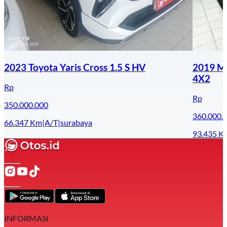
2023 Toyota Yaris Cross 1.5 S HV
2019 Mi
4X2
Rp
Rp
350.000.000
360.000.
66.347
Km
|
A/T
|
surabaya
93.435
K
INFORMASI