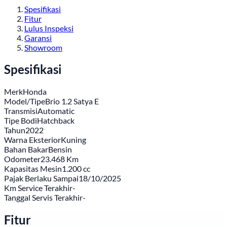
Spesifikasi
Fitur
Lulus Inspeksi
Garansi
Showroom
Spesifikasi
Merk
Honda
Model/Tipe
Brio 1.2 Satya E
Transmisi
Automatic
Tipe Bodi
Hatchback
Tahun
2022
Warna Eksterior
Kuning
Bahan Bakar
Bensin
Odometer
23.468 Km
Kapasitas Mesin
1.200 cc
Pajak Berlaku Sampai
18/10/2025
Km Service Terakhir
-
Tanggal Servis Terakhir
-
Fitur