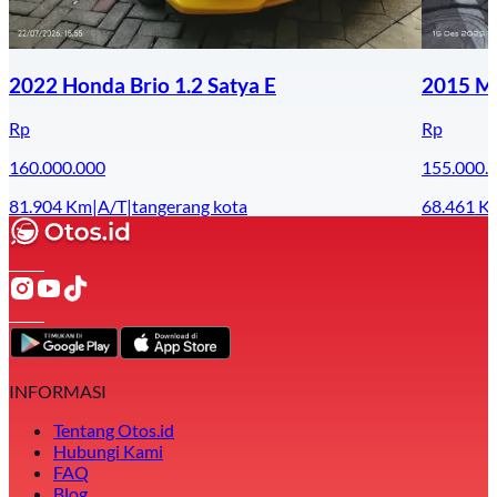
2022 Honda Brio 1.2 Satya E
2015 Ma
Rp
Rp
160.000.000
155.000.
81.904
Km
|
A/T
|
tangerang kota
68.461
K
INFORMASI
Tentang Otos.id
Hubungi Kami
FAQ
Blog