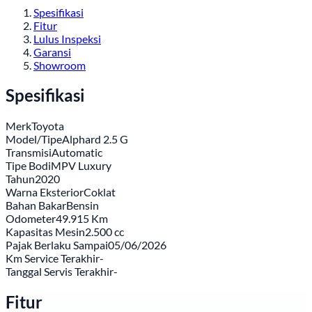
Spesifikasi
Fitur
Lulus Inspeksi
Garansi
Showroom
Spesifikasi
Merk
Toyota
Model/Tipe
Alphard 2.5 G
Transmisi
Automatic
Tipe Bodi
MPV Luxury
Tahun
2020
Warna Eksterior
Coklat
Bahan Bakar
Bensin
Odometer
49.915 Km
Kapasitas Mesin
2.500 cc
Pajak Berlaku Sampai
05/06/2026
Km Service Terakhir
-
Tanggal Servis Terakhir
-
Fitur