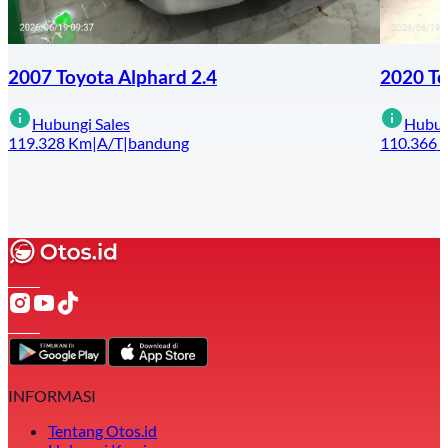
2007 Toyota Alphard 2.4
2020 To
Hubungi Sales
Hubun
119.328
Km
|
A/T
|
bandung
110.366
INFORMASI
Tentang Otos.id