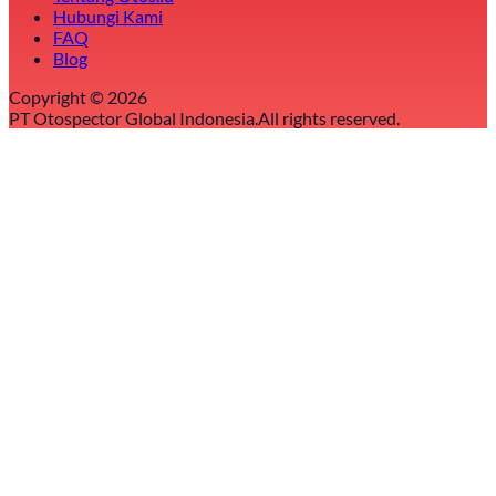
Hubungi Kami
FAQ
Blog
Copyright ©
2026
PT Otospector Global Indonesia.
All rights reserved.