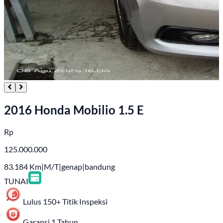
2016 Honda Mobilio 1.5 E
Rp
125.000.000
83.184
Km
|
M/T
|
genap
|
bandung
TUNAI
Lulus 150+ Titik Inspeksi
Garansi 1 Tahun