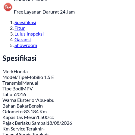
Free Layanan Darurat 24 Jam
Spesifikasi
Fitur
Lulus Inspeksi
Garansi
Showroom
Spesifikasi
Merk
Honda
Model/Tipe
Mobilio 1.5 E
Transmisi
Manual
Tipe Bodi
MPV
Tahun
2016
Warna Eksterior
Abu-abu
Bahan Bakar
Bensin
Odometer
83.184 Km
Kapasitas Mesin
1.500 cc
Pajak Berlaku Sampai
18/08/2026
Km Service Terakhir
-
Tanggal Servis Terakhir
-