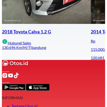
2018 Toyota Calya 1.2 G
2014 To
Rp
Hubungi Sales
130.696
Km
|
M/T
|
bandung
115.000.
120.681
INFORMASI
Tentang Otos.id