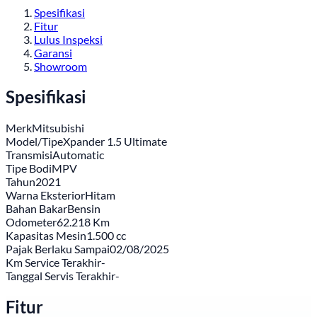
Spesifikasi
Fitur
Lulus Inspeksi
Garansi
Showroom
Spesifikasi
Merk
Mitsubishi
Model/Tipe
Xpander 1.5 Ultimate
Transmisi
Automatic
Tipe Bodi
MPV
Tahun
2021
Warna Eksterior
Hitam
Bahan Bakar
Bensin
Odometer
62.218 Km
Kapasitas Mesin
1.500 cc
Pajak Berlaku Sampai
02/08/2025
Km Service Terakhir
-
Tanggal Servis Terakhir
-
Fitur