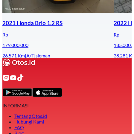
2021 Honda Brio 1.2 RS
2022 Ho
Rp
Rp
179.000.000
185.000.
26.571
Km
|
A/T
|
sleman
38.281
K
INFORMASI
Tentang Otos.id
Hubungi Kami
FAQ
Blog