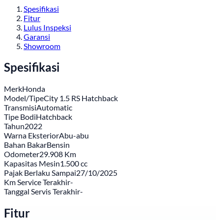
Spesifikasi
Fitur
Lulus Inspeksi
Garansi
Showroom
Spesifikasi
Merk
Honda
Model/Tipe
City 1.5 RS Hatchback
Transmisi
Automatic
Tipe Bodi
Hatchback
Tahun
2022
Warna Eksterior
Abu-abu
Bahan Bakar
Bensin
Odometer
29.908 Km
Kapasitas Mesin
1.500 cc
Pajak Berlaku Sampai
27/10/2025
Km Service Terakhir
-
Tanggal Servis Terakhir
-
Fitur