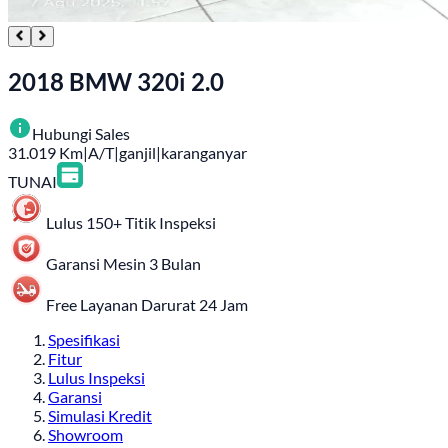
2018 BMW 320i 2.0
Hubungi Sales
31.019
Km
|
A/T
|
ganjil
|
karanganyar
TUNAI
Lulus 150+ Titik Inspeksi
Garansi Mesin 3 Bulan
Free Layanan Darurat 24 Jam
Spesifikasi
Fitur
Lulus Inspeksi
Garansi
Simulasi Kredit
Showroom