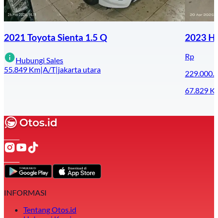
2021 Toyota Sienta 1.5 Q
2023 Hy
Rp
Hubungi Sales
55.849
Km
|
A/T
|
jakarta utara
229.000.
67.829
K
INFORMASI
Tentang Otos.id