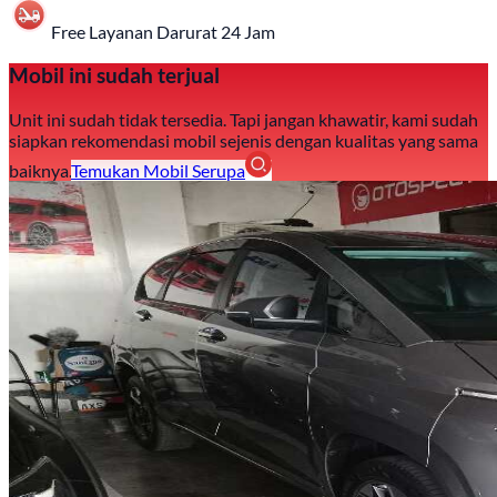
Free Layanan Darurat 24 Jam
Mobil ini sudah terjual
Unit ini sudah tidak tersedia. Tapi jangan khawatir, kami sudah
siapkan rekomendasi mobil sejenis dengan kualitas yang sama
baiknya.
Temukan Mobil Serupa