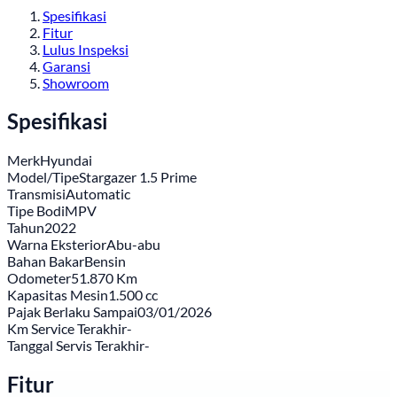
Spesifikasi
Fitur
Lulus Inspeksi
Garansi
Showroom
Spesifikasi
Merk
Hyundai
Model/Tipe
Stargazer 1.5 Prime
Transmisi
Automatic
Tipe Bodi
MPV
Tahun
2022
Warna Eksterior
Abu-abu
Bahan Bakar
Bensin
Odometer
51.870 Km
Kapasitas Mesin
1.500 cc
Pajak Berlaku Sampai
03/01/2026
Km Service Terakhir
-
Tanggal Servis Terakhir
-
Fitur