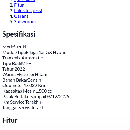
Fitur
Lulus Inspeksi
Garansi
Showroom
Spesifikasi
Merk
Suzuki
Model/Tipe
Ertiga 1.5 GX Hybrid
Transmisi
Automatic
Tipe Bodi
MPV
Tahun
2022
Warna Eksterior
Hitam
Bahan Bakar
Bensin
Odometer
47.032 Km
Kapasitas Mesin
1.500 cc
Pajak Berlaku Sampai
08/12/2025
Km Service Terakhir
-
Tanggal Servis Terakhir
-
Fitur