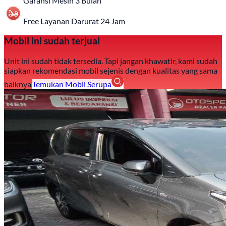
Garansi Mesin 3 Bulan
Free Layanan Darurat 24 Jam
Mobil ini sudah terjual
Unit ini sudah tidak tersedia. Tapi jangan khawatir, kami sudah
siapkan rekomendasi mobil sejenis dengan kualitas yang sama
baiknya.
Temukan Mobil Serupa