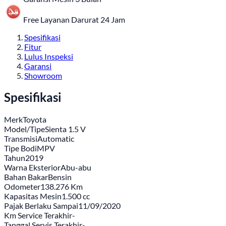
Free Layanan Darurat 24 Jam
Spesifikasi
Fitur
Lulus Inspeksi
Garansi
Showroom
Spesifikasi
Merk
Toyota
Model/Tipe
Sienta 1.5 V
Transmisi
Automatic
Tipe Bodi
MPV
Tahun
2019
Warna Eksterior
Abu-abu
Bahan Bakar
Bensin
Odometer
138.276 Km
Kapasitas Mesin
1.500 cc
Pajak Berlaku Sampai
11/09/2020
Km Service Terakhir
-
Tanggal Servis Terakhir
-