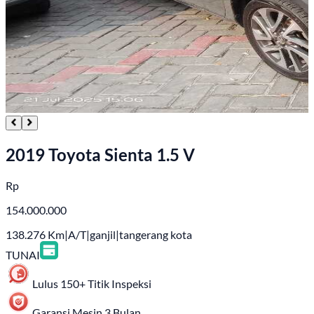
2019 Toyota Sienta 1.5 V
Rp
154.000.000
138.276
Km
|
A/T
|
ganjil
|
tangerang kota
TUNAI
Lulus 150+ Titik Inspeksi
Garansi Mesin 3 Bulan