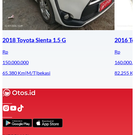
2018 Toyota Sienta 1.5 G
2016 To
Rp
Rp
150.000.000
160.000.
65.380
Km
|
M/T
|
bekasi
82.255
K