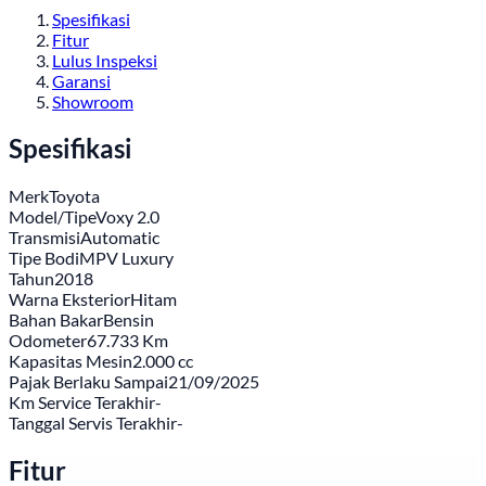
Spesifikasi
Fitur
Lulus Inspeksi
Garansi
Showroom
Spesifikasi
Merk
Toyota
Model/Tipe
Voxy 2.0
Transmisi
Automatic
Tipe Bodi
MPV Luxury
Tahun
2018
Warna Eksterior
Hitam
Bahan Bakar
Bensin
Odometer
67.733 Km
Kapasitas Mesin
2.000 cc
Pajak Berlaku Sampai
21/09/2025
Km Service Terakhir
-
Tanggal Servis Terakhir
-
Fitur