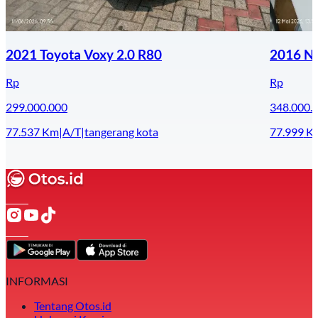
2021 Toyota Voxy 2.0 R80
2016 Ni
Rp
Rp
299.000.000
348.000.
77.537
Km
|
A/T
|
tangerang kota
77.999
K
INFORMASI
Tentang Otos.id