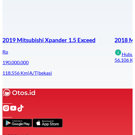
2019 Mitsubishi Xpander 1.5 Exceed
2018 Mi
Rp
Hubun
56.106
K
190.000.000
118.556
Km
|
A/T
|
bekasi