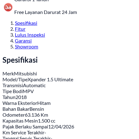
Free Layanan Darurat 24 Jam
Spesifikasi
Fitur
Lulus Inspeksi
Garansi
Showroom
Spesifikasi
Merk
Mitsubishi
Model/Tipe
Xpander 1.5 Ultimate
Transmisi
Automatic
Tipe Bodi
MPV
Tahun
2018
Warna Eksterior
Hitam
Bahan Bakar
Bensin
Odometer
63.136 Km
Kapasitas Mesin
1.500 cc
Pajak Berlaku Sampai
12/04/2026
Km Service Terakhir
-
Tanggal Servis Terakhir
-