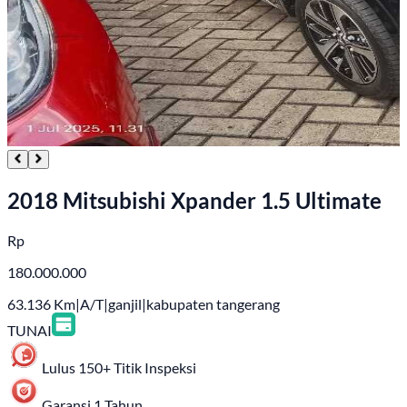
2018 Mitsubishi Xpander 1.5 Ultimate
Rp
180.000.000
63.136
Km
|
A/T
|
ganjil
|
kabupaten tangerang
TUNAI
Lulus 150+ Titik Inspeksi
Garansi 1 Tahun