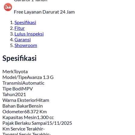
Free Layanan Darurat 24 Jam
Spesifikasi
Fitur
Lulus Inspeksi
Garansi
Showroom
Spesifikasi
Merk
Toyota
Model/Tipe
Avanza 1.3 G
Transmisi
Automatic
Tipe Bodi
MPV
Tahun
2021
Warna Eksterior
Hitam
Bahan Bakar
Bensin
Odometer
68.372 Km
Kapasitas Mesin
1.300 cc
Pajak Berlaku Sampai
15/11/2025
Km Service Terakhir
-
Tanggal Servis Terakhir
-