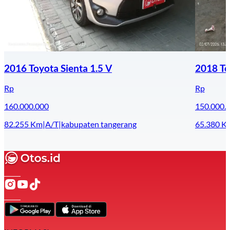
2016 Toyota Sienta 1.5 V
2018 To
Rp
Rp
160.000.000
150.000.
82.255
Km
|
A/T
|
kabupaten tangerang
65.380
K