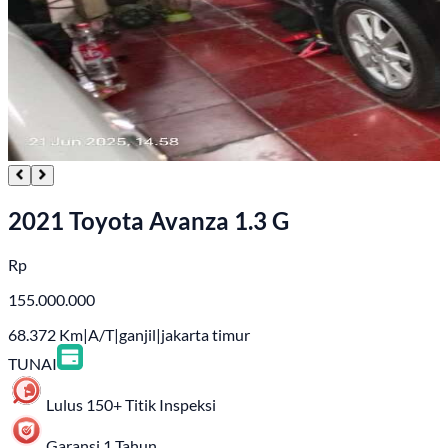
2021 Toyota Avanza 1.3 G
Rp
155.000.000
68.372
Km
|
A/T
|
ganjil
|
jakarta timur
TUNAI
Lulus 150+ Titik Inspeksi
Garansi 1 Tahun