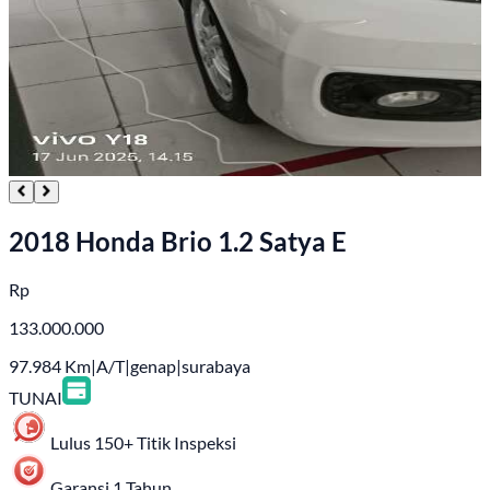
2018 Honda Brio 1.2 Satya E
Rp
133.000.000
97.984
Km
|
A/T
|
genap
|
surabaya
TUNAI
Lulus 150+ Titik Inspeksi
Garansi 1 Tahun