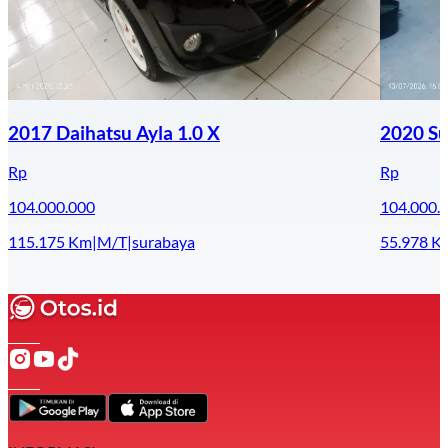
2017 Daihatsu Ayla 1.0 X
2020 Su
Rp
Rp
104.000.000
104.000.
115.175
Km
|
M/T
|
surabaya
55.978
K