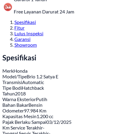
Free Layanan Darurat 24 Jam
Spesifikasi
Fitur
Lulus Inspeksi
Garansi
Showroom
Spesifikasi
Merk
Honda
Model/Tipe
Brio 1.2 Satya E
Transmisi
Automatic
Tipe Bodi
Hatchback
Tahun
2018
Warna Eksterior
Putih
Bahan Bakar
Bensin
Odometer
97.984 Km
Kapasitas Mesin
1.200 cc
Pajak Berlaku Sampai
03/12/2025
Km Service Terakhir
-
Tanggal Servis Terakhir
-