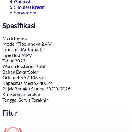
Garansi
Simulasi Kredit
Showroom
Spesifikasi
Merk
Toyota
Model/Tipe
Innova 2.4 V
Transmisi
Automatic
Tipe Bodi
MPV
Tahun
2022
Warna Eksterior
Putih
Bahan Bakar
Solar
Odometer
52.103 Km
Kapasitas Mesin
2.400 cc
Pajak Berlaku Sampai
23/03/2026
Km Service Terakhir
-
Tanggal Servis Terakhir
-
Fitur